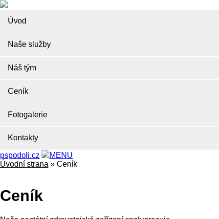
Úvod
Naše služby
Náš tým
Ceník
Fotogalerie
Kontakty
pspodoli.cz
MENU
Úvodní strana
»
Ceník
Ceník