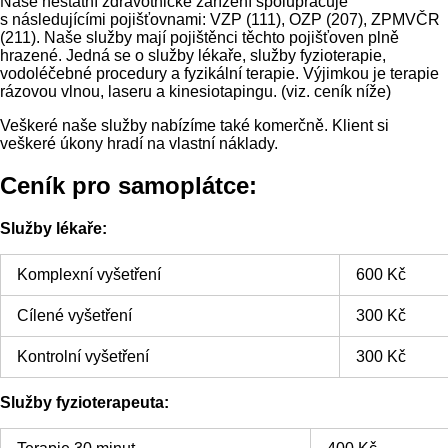
Naše nestátní zdravotnické zařízení spolupracuje
s následujícími pojišťovnami: VZP (111), OZP (207), ZPMVČR
(211). Naše služby mají pojištěnci těchto pojišťoven plně
hrazené. Jedná se o služby lékaře, služby fyzioterapie,
vodoléčebné procedury a fyzikální terapie. Výjimkou je terapie
rázovou vlnou, laseru a kinesiotapingu. (viz. ceník níže)
Veškeré naše služby nabízíme také komerčně. Klient si
veškeré úkony hradí na vlastní náklady.
Ceník pro samoplátce:
Služby lékaře:
Komplexní vyšetření
600 Kč
Cílené vyšetření
300 Kč
Kontrolní vyšetření
300 Kč
Služby fyzioterapeuta: